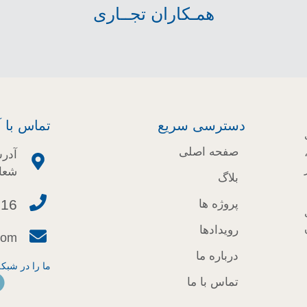
همـکاران تجــاری
دسترسی سریع
تماس با آ
صفحه اصلی
آدرس
شعاع
بلاگ
16 16 14 88 - 021
پروژه ها
رویدادها
com
درباره ما
ما را در شبکه
تماس با ما